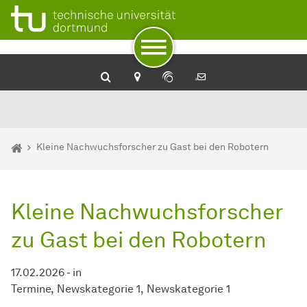
Zum Navigationspfad
Zur Navigation
Zum Schnellzugriff
Zum Fuß der Seite mit weiteren Services
Zum Inhalt
Zur Startseite
Rehabilitationstechnologie
Sie sind hier:
Startseite
Kleine Nachwuchsforscher zu Gast bei den Robotern
Kleine Nachwuchsforscher
zu Gast bei den Robotern
17.02.2026
-
in
Termine
Newskategorie 1
Newskategorie 1