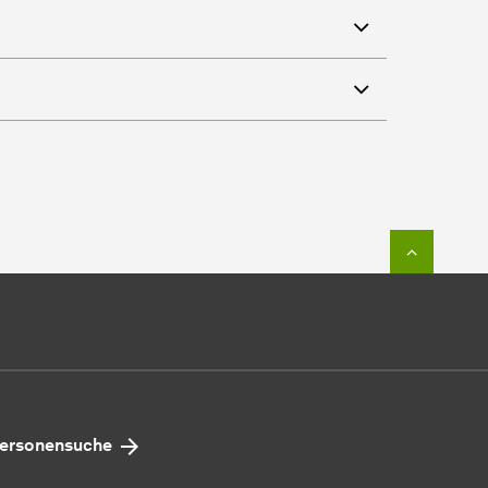
Zum Seit
ersonensuche