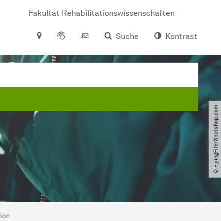
Fakultät Rehabilitationswissenschaften
Suche
Kontrast
© FlyingFife​/​Shotshop.com
ion