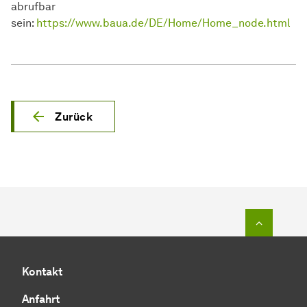
abrufbar
sein:
https://www.baua.de/DE/Home/Home_node.html
Zurück
Zum Seit
Kontakt
Anfahrt